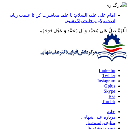
امام على علیه ‏السلام: با علما معاشرت کن تا علمت زیاد،
ادبت نیکو و جانت پاک شود.
الّلهُمَّ صَلِّ عَلی مُحَمَّد وَ آلِ مُحَمَّد وَ عَجِّل فَرَجَهُم
Linkedin
Twitter
Instagram
Gplus
Skype
Rss
Tumblr
خانه
درباره علی شهابی
منابع توانمندساز
دست نوشته ها