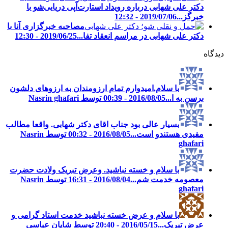
دکتر علی شهابی درباره رویداد استارت‌آپی دریایی‌شو با
خبرگز...
2019/07/06 - 12:32
مصاحبه خبرگزاری آنا با
دکتر علی شهابی در مراسم انعقاد تفا...
2019/06/25 - 12:30
دیدگاه
با سلام.امیدوارم تمام ارزومندان به ارزوهای دلشون
برسن به ا...
2016/08/05 - 00:39 توسط Nasrin ghafari
بسیار عالی بود جناب اقای دکتر شهابی. واقعا مطالب
مفیدی هستندو است...
2016/08/05 - 00:32 توسط Nasrin
ghafari
با سلام و خسته نباشید. وعرض تبریک ولادت حضرت
معصومه خدمت شم...
2016/08/04 - 16:31 توسط Nasrin
ghafari
با سلام و عرض خسته نباشید خدمت استاد گرامی و
عرض تبریک...
2016/05/15 - 20:40 توسط شایان عباسی