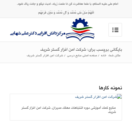
امام على علیه ‏السلام: با علما معاشرت کن تا علمت زیاد، ادبت نیکو و جانت پاک شود.
الّلهُمَّ صَلِّ عَلی مُحَمَّد وَ آلِ مُحَمَّد وَ عَجِّل فَرَجَهُم
بایگانی برچسب برای: شرکت امن افزار گستر شریف
مکان شما:
خانه
/
صفحه اصلی منابع درسی
/
شرکت امن افزار گستر شریف
نمونه کارها
منابع کمک آموزشی دوره اشتباهات مهلک مدیران، شرکت امن افزار گستر
شریف