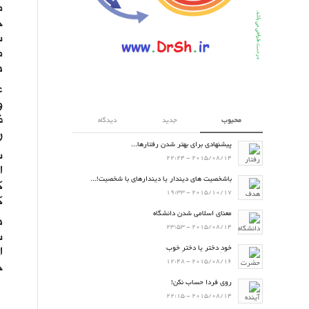
م
ح
ش
م
د
ع
و
ف
محبوب
جدید
دیدگاه
ر
پیشنهادی برای بهتر شدن رفتارها...
ش
2015/08/14 - 22:24
ا
باشخصیت های دیندار یا دیندارهای با شخصیت!...
ک
2015/10/17 - 19:33
ک
معنای اسلامی شدن دانشگاه
د
2015/08/14 - 23:53
ش
خودِ دختر یا دخترِ خوب
2015/08/16 - 12:48
ج
روی فردا حساب نکن!
2015/08/14 - 22:15