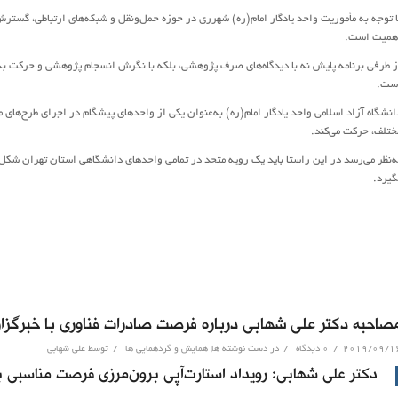
ا توجه به مأموریت واحد یادگار امام(ره) شهرری در حوزه حمل‌ونقل و شبکه‌های ارتباطی، گستر
همیت است.
ز طرفی برنامه پایش نه با دیدگاه‌های صرف پژوهشی، بلکه با نگرش انسجام پژوهشی و حرکت به 
ست.
انشگاه آزاد اسلامی واحد یادگار امام(ره) به‌عنوان یکی از واحدهای پیشگام در اجرای طرح‌های م
ختلف، حرکت می‌کند.
ه‌نظر می‌رسد در این راستا باید یک رویه متحد در تمامی واحدهای دانشگاهی استان تهران شکل 
گیرد.
صاحبه دکتر علی شهابی درباره فرصت صادرات فناوری با خبرگزاری
/
/
/
2019/09/1
۰ دیدگاه
در
دست نوشته ها
,
همایش و گردهمایی ها
توسط
علی شهابی
دکتر علی شهابی: رویداد استارت‌آپی برون‌مرزی فرصت مناسب