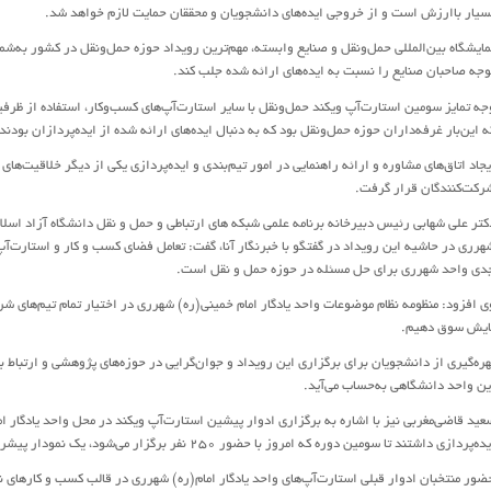
سیار باارزش است و از خروجی ایده‌های دانشجویان و محققان حمایت لازم خواهد شد.
مایشگاه بین‌المللی حمل‌و‌نقل و صنایع وابسته، مهم‌ترین رویداد حوزه حمل‌و‌نقل در کشور به‌شما
وجه صاحبان صنایع را نسبت به ایده‌های ارائه شده جلب کند.
جه تمایز سومین استارت‌آپ ویکند حمل‌و‌نقل با سایر استارت‌آپ‌های کسب‌و‌کار، استفاده از ظرفی
ه این‌بار غرفه‌داران حوزه حمل‌و‌نقل بود که به دنبال ایده‌های ارائه شده از ایده‌پردازان بودند.
یجاد اتاق‌های مشاوره و ارائه راهنمایی در امور تیم‌بندی و ایده‌پردازی یکی از دیگر خلاقیت‌ه
رکت‌کنندگان قرار گرفت.
کتر علی شهابی رئیس دبیرخانه برنامه علمی شبکه های ارتباطی و حمل و نقل دانشگاه آزاد اسل
هرری در حاشیه این رویداد در گفتگو با خبرنگار آنا، گفت: تعامل فضای کسب و کار و استارت‌آ
دی واحد شهرری برای حل مسئله در حوزه حمل و نقل است.
ی افزود: منظومه نظام موضوعات واحد یادگار امام خمینی(ره) شهرری در اختیار تمام تیم‌های شر
ایش سوق دهیم.
هره‌گیری از دانشجویان برای برگزاری این رویداد و جوان‌گرایی در حوزه‌های پژوهشی و ارتباط ب
ین واحد دانشگاهی به‌حساب می‌آید.
عید قاضی‌مغربی نیز با اشاره به برگزاری ادوار پیشین استارت‌آپ ویکند در محل واحد یادگار ام
ده‌پردازی داشتند تا سومین دوره که امروز با حضور ۲۵۰ نفر برگزار می‌شود، یک نمودار پیشرفت کمی و کیفی نمایان است.
ضور منتخبان ادوار قبلی استارت‌آپ‌های واحد یادگار امام(ره) شهرری در قالب کسب و کارهای ن