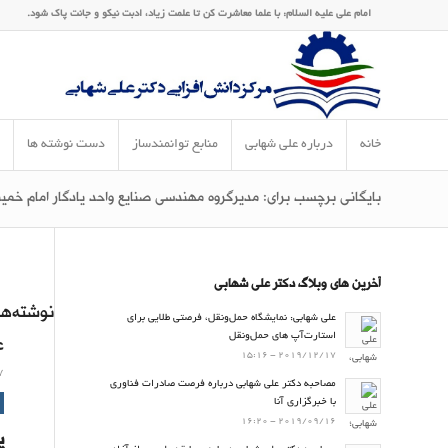
امام على علیه ‏السلام: با علما معاشرت کن تا علمت زیاد، ادبت نیکو و جانت پاک شود.
خانه
درباره علی شهابی
منابع توانمندساز
دست نوشته ها
بایگانی برچسب برای: مدیرگروه مهندسی صنایع واحد یادگار امام خمی
آخرین های وبلاگ دکتر علی شهابی
نوشته‌ها
علی شهابی: نمایشگاه حمل‌ونقل، فرصتی طلایی برای
استارت‌آپ های حمل‌ونقل
ع
2019/12/17 - 15:16
7
مصاحبه دکتر علی شهابی درباره فرصت صادرات فناوری
با خبرگزاری آنا
2019/09/16 - 16:20