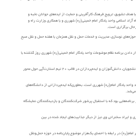
ا هدف تشویق، ترویج فرهنگ کارآفرینی و حمایت از ایده‌های جوانان نخبه و
 آزاد اسلامی واحد یادگار امام خمینی(ره) شهرری و با همکاری وزارت راه و
رحال برگزاری است.
نایع وابسته با حضور ۲۶۳ شرکت داخلی و خارجی در حوزه‌های نوسازی، مدیریت و خدمات حمل و نقل همزمان با هفته حمل و نقل صبح
ر دادن برنامه نظام موضوعات واحد یادگار امام خمینی(ره) شهرری روز گذشته با
در این دوره از رقابت‌های استارت‌آپ ویکند واحد یادگار امام خمینی (ره) شهرری، ۲۵۰ نفر از دانشجویان، دانش‌آموزان و ایده‌پردازان در قالب ۲۰ تیم استارت‌آپی حول محور
 واحد یادگار امام(ره) شهرری است، به‌طوری‌که ایده‌پردازانی از دانشگاه‌های
می‌شد.
رنامه‌هایی بود که با استقبال پرشور شرکت‌کنندگان و بازدیدکنندگان نمایشگاه
ی و ایراد سخنرانی وی نیز از دیگر جذابیت‌های ایجاد شده در بین
مام(ره) در رابطه با احصای یک‌هزار موضوع پایان‌نامه در حوزه حمل‌و‌نقل