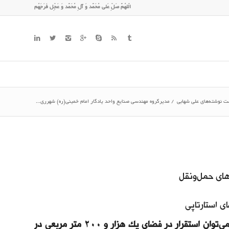
الّلهُمَّ صَلِّ عَلی مُحَمَّد وَ آلِ مُحَمَّد وَ عَجِّل فَرَجَهُم
 نوشته‌های علی شهابی
/
مدیرگروه مهندسی صنایع واحد یادگار امام خمینی(ره) شهرری...
های حمل‌ونقل
ی استارتاپی
یکی از بزرگترین امتیازات سومین استارت‌آپ ویکند واحد شهرری را می‌توان استقرار در فضای یک هزار و ۲۰۰ متر مربعی در