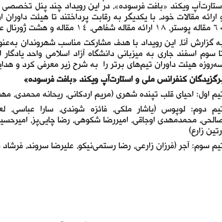
ستارت‌آپ ویکند «بافت فرسوده»، در این رویداد چند پنل تخصصی ا
 ارائه مقالات خود، با یکدیگر به رقابت پرداختند تا هیئت داوران 
، ۱۸ ارائه مقاله شفاهی، ۱۴ مقاله و هشت ژورنال علمی بود.
ه گزارش آنا، این رویداد با هدف مشارکت مناسب شهروندان به‌عنو
ا سوم اسفند جاری به میزبانی دانشگاه آزاد اسلامی واحد یادگار 
ه‌روزه هیئت داوران تیم‌های برتر را به شرح زیر معرفی کرد و هدایای
رگزیدگان کنفرانس ملی و استارت‌آپ ویکند «بافت فرسوده»
یم اول: احیای قلب تپنده شهری (مریم اردکانی، ریحانه محمدی، مهسا
یم دوم: لوپوس (یاشار ملکی، فائزه شوندی، سارا عباسی، لعی
الحی، محمدمهدی اوجاقی، امیررضا شکوهی، رضا چایی‌پز، امیرحسین
رتین زارع)
یم سوم: آجر (فرزان زارعی، رضا رستمی‌نیکو، علیرضا سروند، فرشا