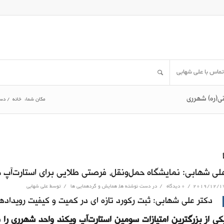
تماس با علی شهابی
نی(ره) شهرری
مکان شما:
خانه
/
دست
لی شهابی: نمایشگاه حمل‌ونقل، فرصتی طلایی برای استارت‌آپ 
/
/
/
2019/12/1
۰ دیدگاه
در
دست نوشته ها
,
همایش و گردهمایی ها
توسط
علی شهابی
دکتر علی شهابی: ثبت رکورد تازه ای در کمیت و کیفیت رویدادها