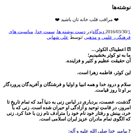
نوشته‌ها
❤️ مراقب قلب خانه تان باشید ❤️
۱ دیدگاه
/
2016/03/30
/
در
دست نوشته ها
,
سمت خدا
,
مناسبت های
فرهنگی، علمی و مذهبی
/
توسط
علی شهابی
انّا اعطیناک الکوثر…
ما به تو کوثر بخشیدیم؛
آن حقیقت عظیم و کثیر و فزاینده.
این کوثر، فاطمه زهرا است.
سلام و درود خدا و همه انبیا و اولیا و فرشتگان و آفریدگان پروردگار
بر او تا روز قیامت.
گذشت، عصمت، بردباری در لباس زنی به دنیا آمد که تمام تاریخِ تا
امروز، در قامتِ توحید و آزادگی او حیران شده است. زنی که با
خرد، بينش و رفتار خود نام خود را مترادف نام زن با خدا کرد. زنی
که الگوی تمام مادران عزيز ايران اسلامی است.
?
پيامبر خدا صلى ‏الله ‏عليه ‏و ‏آله: