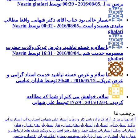
برسن به ا...
2016/08/05 - 00:39 توسط Nasrin ghafari
بسیار عالی بود جناب اقای دکتر شهابی. واقعا مطالب
مفیدی هستندو است...
2016/08/05 - 00:32 توسط Nasrin
ghafari
با سلام و خسته نباشید. وعرض تبریک ولادت حضرت
معصومه خدمت شم...
2016/08/04 - 16:31 توسط Nasrin
ghafari
با سلام و عرض خسته نباشید خدمت استاد گرامی و
عرض تبریک...
2016/05/15 - 20:40 توسط شایان عباسی
سلام. خواهش می کنم از شما که مطالعه
کردید....
2015/12/03 - 17:29 توسط علی شهابی
برچسب ها
آزاد تهران مرکز
آزاد کرج
ارزیابی کار و زمان
استاد علی شهابی
استارت آپ
استارت آپ
ویکند
استارت آپی
استارتاپ
استارتاپ های حمل و نقل
استارتاپ های حمل و نقلی
استارتاپ ویکند
استارتاپ ویکند حمل و نقلی شو
استارتاپ ویکند شبکه های ارتباطی و
حمل و نقل
استارتاپی
اصول بازاریابی مهندسی صنایع
اعلام نمرات
اقتصاد مهندسی