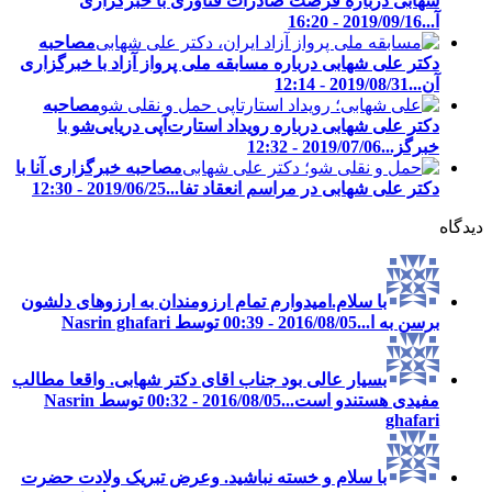
شهابی درباره فرصت صادرات فناوری با خبرگزاری
آ...
2019/09/16 - 16:20
مصاحبه
دکتر علی شهابی درباره مسابقه ملی پرواز آزاد با خبرگزاری
آن...
2019/08/31 - 12:14
مصاحبه
دکتر علی شهابی درباره رویداد استارت‌آپی دریایی‌شو با
خبرگز...
2019/07/06 - 12:32
مصاحبه خبرگزاری آنا با
دکتر علی شهابی در مراسم انعقاد تفا...
2019/06/25 - 12:30
دیدگاه
با سلام.امیدوارم تمام ارزومندان به ارزوهای دلشون
برسن به ا...
2016/08/05 - 00:39 توسط Nasrin ghafari
بسیار عالی بود جناب اقای دکتر شهابی. واقعا مطالب
مفیدی هستندو است...
2016/08/05 - 00:32 توسط Nasrin
ghafari
با سلام و خسته نباشید. وعرض تبریک ولادت حضرت