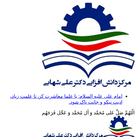
امام على علیه ‏السلام: با علما معاشرت کن تا علمت زیاد،
ادبت نیکو و جانت پاک شود.
الّلهُمَّ صَلِّ عَلی مُحَمَّد وَ آلِ مُحَمَّد وَ عَجِّل فَرَجَهُم