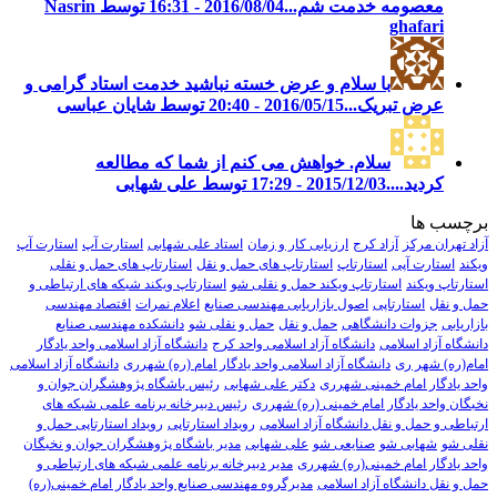
معصومه خدمت شم...
2016/08/04 - 16:31 توسط Nasrin
ghafari
با سلام و عرض خسته نباشید خدمت استاد گرامی و
عرض تبریک...
2016/05/15 - 20:40 توسط شایان عباسی
سلام. خواهش می کنم از شما که مطالعه
کردید....
2015/12/03 - 17:29 توسط علی شهابی
برچسب ها
آزاد تهران مرکز
آزاد کرج
ارزیابی کار و زمان
استاد علی شهابی
استارت آپ
استارت آپ
ویکند
استارت آپی
استارتاپ
استارتاپ های حمل و نقل
استارتاپ های حمل و نقلی
استارتاپ ویکند
استارتاپ ویکند حمل و نقلی شو
استارتاپ ویکند شبکه های ارتباطی و
حمل و نقل
استارتاپی
اصول بازاریابی مهندسی صنایع
اعلام نمرات
اقتصاد مهندسی
بازاریابی
جزوات دانشگاهی
حمل و نقل
حمل و نقلی شو
دانشکده مهندسی صنایع
دانشگاه آزاد اسلامی
دانشگاه آزاد اسلامی واحد کرج
دانشگاه آزاد اسلامی واحد یادگار
امام(ره) شهر ری
دانشگاه آزاد اسلامی واحد یادگار امام (ره) شهرری
دانشگاه آزاد اسلامی
واحد یادگار امام خمینی شهرری
دکتر علی شهابی
رئیس باشگاه پژوهشگران جوان و
نخبگان واحد یادگار امام خمینی (ره) شهرری
رئیس دبیرخانه برنامه علمی شبکه های
ارتباطی و حمل و نقل دانشگاه آزاد اسلامی
رویداد استارتاپی
رویداد استارتاپی حمل و
نقلی شو
شهابی شو
صنایعی شو
علی شهابی
مدیر باشگاه پژوهشگران جوان و نخبگان
واحد یادگار امام خمینی(ره) شهرری
مدیر دبیرخانه برنامه علمی شبکه های ارتباطی و
حمل و نقل دانشگاه آزاد اسلامی
مدیرگروه مهندسی صنایع واحد یادگار امام خمینی(ره)