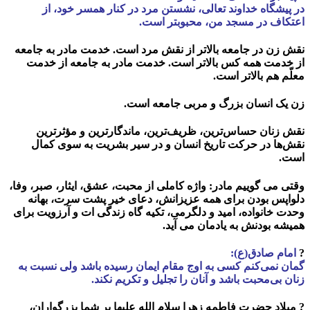
در پيشگاه خداوند تعالى، نشستن مرد در كنار همسر خود، از
اعتكاف در مسجد من، محبوبتر است.
نقش
زن
در جامعه بالاتر از نقش مرد است. خدمت مادر به جامعه
از خدمت همه کس بالاتر است. خدمت مادر به جامعه از خدمت
معلّم هم بالاتر است.
زن یک انسان بزرگ و مربی جامعه است.
نقش زنان حساس‌‌ترین، ظریف‌‌ترین، ماندگارترین و مؤثرترین
نقش‌‌ها در حرکت تاریخ انسان و در سیر بشریت به سوی کمال
است.
وقتی مى گوييم
مادر
: واژه كاملی از محبت، عشق، ايثار، صبر، وفا،
دلواپس بودن برای همه عزيزانش، دعای خير پشت سرت، بهانه
وحدت خانواده، اميد و دلگرمی، تكيه گاه زندگی ات و آرزويت برای
هميشه بودنش به يادمان می آيد.
?
امام صادق(ع):
گمان نمی‌کنم کسی به اوج مقام ایمان رسیده باشد ولی نسبت به
زنان بی‌محبت باشد و آنان را تجلیل و تکریم نکند.
?
ميلاد حضرت فاطمه زهرا سلام الله علیها بر شما بزرگواران،