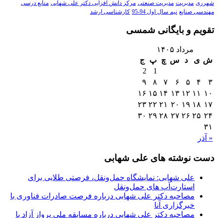
شهرری
مدیریت
مدیریت صنعتی
مرکز دانش افزایی دکتر علی شهابی
منابع درسی
مهندسی صنایع
نیم سال اول 94-95
کارشناسی ارشد
تقویم و بایگانی شمسی
مرداد ۱۴۰۵
ش
ی
د
س
چ
پ
ج
2
1
۹
۸
۷
۶
۵
۴
۳
۱۶
۱۵
۱۴
۱۳
۱۲
۱۱
۱۰
۲۳
۲۲
۲۱
۲۰
۱۹
۱۸
۱۷
۳۰
۲۹
۲۸
۲۷
۲۶
۲۵
۲۴
۳۱
« آذر
دست نوشته های علی شهابی
علی شهابی: نمایشگاه حمل‌ونقل، فرصتی طلایی برای
استارت‌آپ های حمل‌ونقل
مصاحبه دکتر علی شهابی درباره فرصت صادرات فناوری با
خبرگزاری آنا
مصاحبه دکتر علی شهابی درباره مسابقه ملی پرواز آزاد با